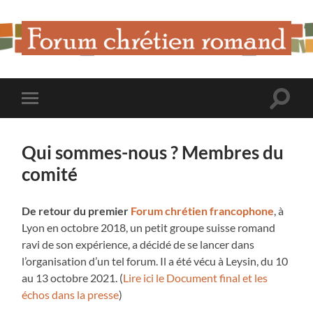
Forum
Chrétien
Romand
Toggle
Toggle
search
mobile
field
menu
Qui sommes-nous ? Membres du
comité
De retour du premier
Forum chrétien francophone
, à
Lyon en octobre 2018, un petit groupe suisse romand
ravi de son expérience, a décidé de se lancer dans
l’organisation d’un tel forum. Il a été vécu à Leysin, du 10
au 13 octobre 2021. (
Lire ici le Document final et les
échos dans la presse
)