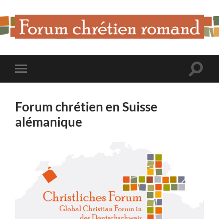
Forum
Chrétien
Romand
Toggle
Toggle
search
mobile
field
menu
Forum chrétien en Suisse
alémanique